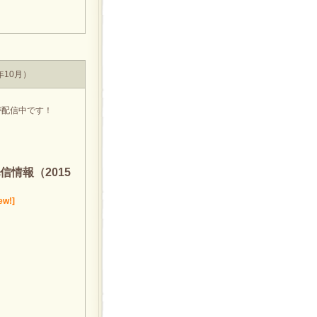
10月）
が配信中です！
情報（2015
ew!]