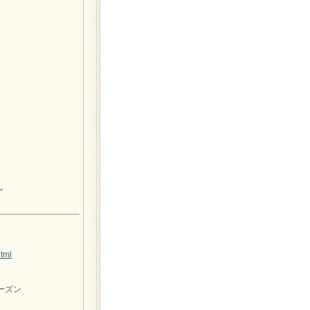
ん
tml
ーズン