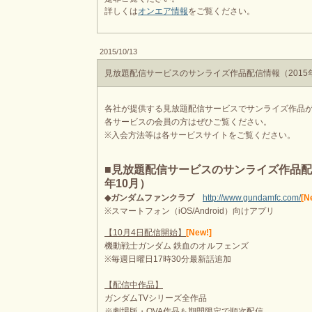
詳しくは
オンエア情報
をご覧ください。
2015/10/13
見放題配信サービスのサンライズ作品配信情報（2015年
各社が提供する見放題配信サービスでサンライズ作品
各サービスの会員の方はぜひご覧ください。
※入会方法等は各サービスサイトをご覧ください。
■見放題配信サービスのサンライズ作品配信
年10月）
◆ガンダムファンクラブ
http://www.gundamfc.com/
[N
※スマートフォン（iOS/Android）向けアプリ
【10月4日配信開始】
[New!]
機動戦士ガンダム 鉄血のオルフェンズ
※毎週日曜日17時30分最新話追加
【配信中作品】
ガンダムTVシリーズ全作品
※劇場版・OVA作品も期間限定で順次配信