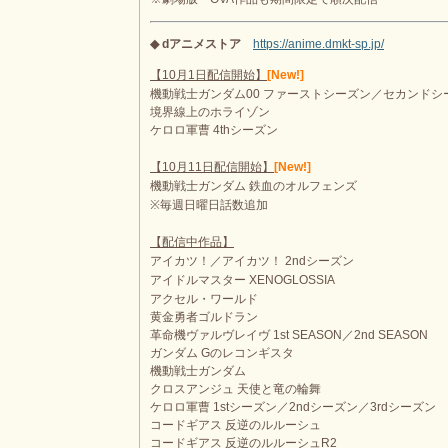
◆ dアニメストア
https://anime.dmkt-sp.jp/
【10月1日配信開始】
[New!]
機動戦士ガンダム00 ファーストシーズン／セカンドシ
境界線上のホライゾン
ケロロ軍曹 4thシーズン
【10月11日配信開始】
[New!]
機動戦士ガンダム 鉄血のオルフェンズ
※毎週日曜日話数追加
【配信中作品】
アイカツ！／アイカツ！ 2ndシーズン
アイドルマスター XENOGLOSSIA
アクセル・ワールド
黄金勇者ゴルドラン
革命機ヴァルヴレイヴ 1st SEASON／2nd SEASON
ガンダム Gのレコンギスタ
機動戦士ガンダム
クロスアンジュ 天使と竜の輪舞
ケロロ軍曹 1stシーズン／2ndシーズン／3rdシーズン
コードギアス 反逆のルルーシュ
コードギアス 反逆のルルーシュR2