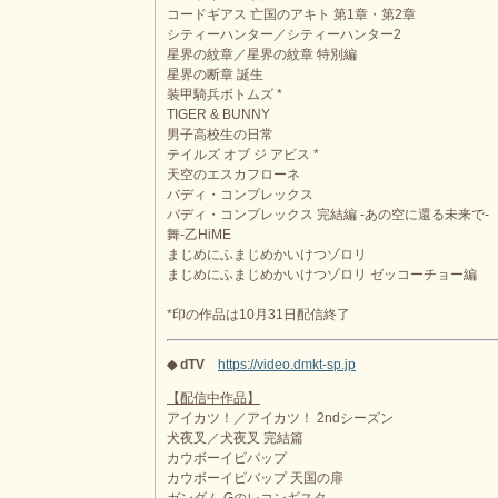
コードギアス 亡国のアキト 第1章・第2章
シティーハンター／シティーハンター2
星界の紋章／星界の紋章 特別編
星界の断章 誕生
装甲騎兵ボトムズ *
TIGER & BUNNY
男子高校生の日常
テイルズ オブ ジ アビス *
天空のエスカフローネ
バディ・コンプレックス
バディ・コンプレックス 完結編 -あの空に還る未来で-
舞-乙HiME
まじめにふまじめかいけつゾロリ
まじめにふまじめかいけつゾロリ ゼッコーチョー編
*印の作品は10月31日配信終了
◆ dTV
https://video.dmkt-sp.jp
【配信中作品】
アイカツ！／アイカツ！ 2ndシーズン
犬夜叉／犬夜叉 完結篇
カウボーイビバップ
カウボーイビバップ 天国の扉