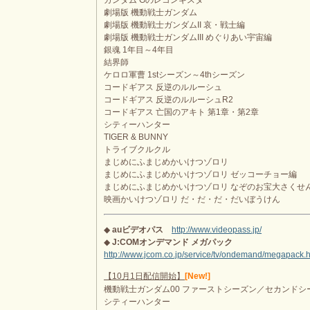
ガンダム Gのレコンギスタ
劇場版 機動戦士ガンダム
劇場版 機動戦士ガンダムII 哀・戦士編
劇場版 機動戦士ガンダムIII めぐりあい宇宙編
銀魂 1年目～4年目
結界師
ケロロ軍曹 1stシーズン～4thシーズン
コードギアス 反逆のルルーシュ
コードギアス 反逆のルルーシュR2
コードギアス 亡国のアキト 第1章・第2章
シティーハンター
TIGER & BUNNY
トライブクルクル
まじめにふまじめかいけつゾロリ
まじめにふまじめかいけつゾロリ ゼッコーチョー編
まじめにふまじめかいけつゾロリ なぞのお宝大さくせ
映画かいけつゾロリ だ・だ・だ・だいぼうけん
◆
auビデオパス
http://www.videopass.jp/
◆
J:COMオンデマンド メガパック
http://www.jcom.co.jp/service/tv/ondemand/megapack.h
【10月1日配信開始】
[New!]
機動戦士ガンダム00 ファーストシーズン／セカンドシ
シティーハンター