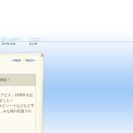
r開始！
 アビス」10周年を記
りました！
のエピソードなどなど予
で、みな様の応援ヨロ