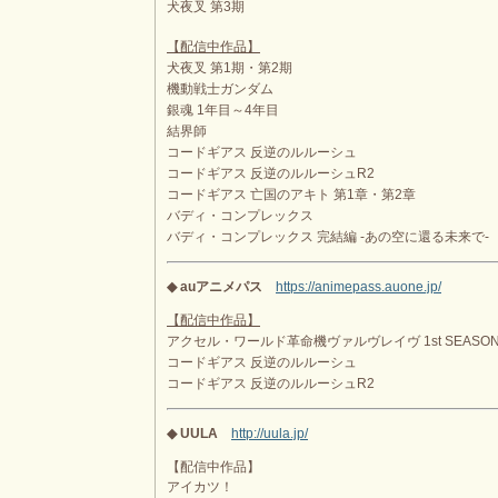
犬夜叉 第3期
【配信中作品】
犬夜叉 第1期・第2期
機動戦士ガンダム
銀魂 1年目～4年目
結界師
コードギアス 反逆のルルーシュ
コードギアス 反逆のルルーシュR2
コードギアス 亡国のアキト 第1章・第2章
バディ・コンプレックス
バディ・コンプレックス 完結編 -あの空に還る未来で-
◆ auアニメパス
https://animepass.auone.jp/
【配信中作品】
アクセル・ワールド
革命機ヴァルヴレイヴ 1st SEASON
コードギアス 反逆のルルーシュ
コードギアス 反逆のルルーシュR2
◆ UULA
http://uula.jp/
【配信中作品】
アイカツ！