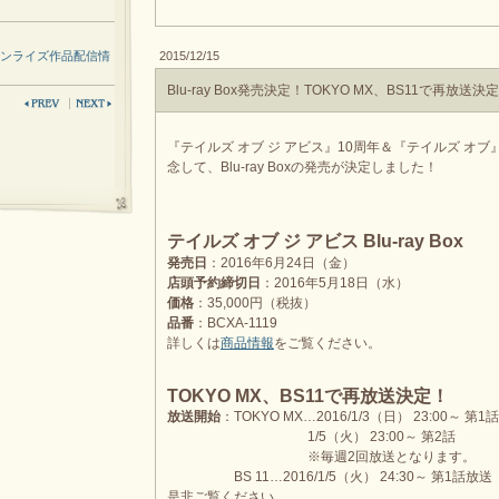
ンライズ作品配信情
2015/12/15
Blu-ray Box発売決定！TOKYO MX、BS11で再放送決
『テイルズ オブ ジ アビス』10周年＆『テイルズ オブ
念して、Blu-ray Boxの発売が決定しました！
テイルズ オブ ジ アビス Blu-ray Box
発売日
：2016年6月24日（金）
店頭予約締切日
：2016年5月18日（水）
価格
：35,000円（税抜）
品番
：BCXA-1119
詳しくは
商品情報
をご覧ください。
TOKYO MX、BS11で再放送決定！
放送開始
：TOKYO MX…2016/1/3（日） 23:00～ 第1話
1/5（火） 23:00～ 第2話
※毎週2回放送となります。
BS 11…2016/1/5（火） 24:30～ 第1話放送
是非ご覧ください。