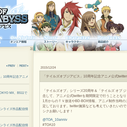
2015/12/24
「テイルズオブジアビス」10周年記念アニメ公式twitte
」10周年記念アニメ
「テイルズオブ」シリーズ20周年＆「テイルズ オブ ジ
TOKYO MX、BS11で
念して、アニメ公式twitterを期間限定で行うこととな
1月からのＴＶ放送やBD-BOX情報、アニメ制作当時
定しております。twitter施策なども考えていきたいの
ンライズ作品配信情
シクお願いします！
@TOA_10anniv
#TOA10
ンライズ作品配信情