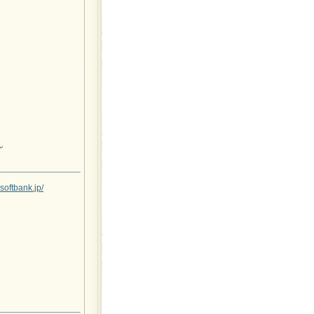
ん
softbank.jp/