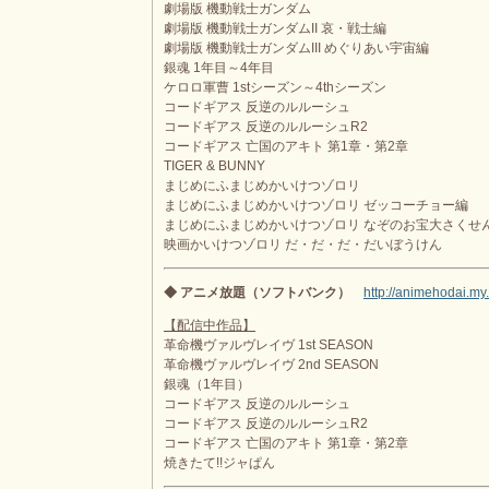
劇場版 機動戦士ガンダム
劇場版 機動戦士ガンダムII 哀・戦士編
劇場版 機動戦士ガンダムIII めぐりあい宇宙編
銀魂 1年目～4年目
ケロロ軍曹 1stシーズン～4thシーズン
コードギアス 反逆のルルーシュ
コードギアス 反逆のルルーシュR2
コードギアス 亡国のアキト 第1章・第2章
TIGER & BUNNY
まじめにふまじめかいけつゾロリ
まじめにふまじめかいけつゾロリ ゼッコーチョー編
まじめにふまじめかいけつゾロリ なぞのお宝大さくせ
映画かいけつゾロリ だ・だ・だ・だいぼうけん
◆ アニメ放題（ソフトバンク）
http://animehodai.my.
【配信中作品】
革命機ヴァルヴレイヴ 1st SEASON
革命機ヴァルヴレイヴ 2nd SEASON
銀魂（1年目）
コードギアス 反逆のルルーシュ
コードギアス 反逆のルルーシュR2
コードギアス 亡国のアキト 第1章・第2章
焼きたて!!ジャぱん